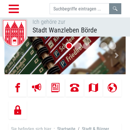
Such
Ich gehöre zur
Stadt Wanzleben Börde
Vorheriges Bild
Nächst
Sie befinden sich hier
Startseite
Stadt & Bürger