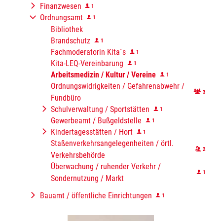
Finanzwesen
1
Ordnungsamt
1
Bibliothek
Brandschutz
1
Fachmoderatorin Kita´s
1
Kita-LEQ-Vereinbarung
1
Arbeitsmedizin / Kultur / Vereine
1
Ordnungswidrigkeiten / Gefahrenabwehr /
3
Fundbüro
Schulverwaltung / Sportstätten
1
Gewerbeamt / Bußgeldstelle
1
Kindertagesstätten / Hort
1
Staßenverkehrsangelegenheiten / örtl.
2
Verkehrsbehörde
Überwachung / ruhender Verkehr /
1
Sondernutzung / Markt
Bauamt / öffentliche Einrichtungen
1