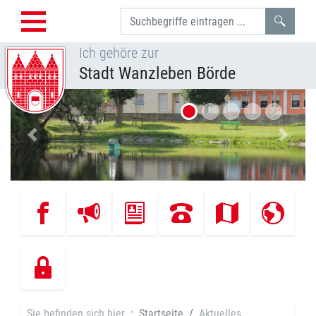
Such
Ich gehöre zur
Stadt Wanzleben Börde
Vorheriges Bild
Nächst
Sie befinden sich hier
Startseite
Aktuelles