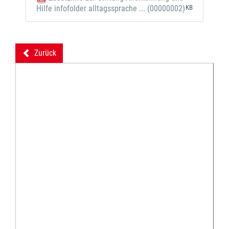
Hilfe infofolder alltagssprache ... (00000002)
KB
Zurück
backward