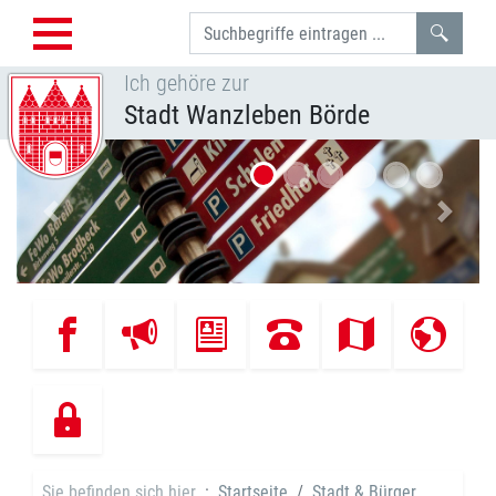
Such
Ich gehöre zur
Stadt Wanzleben Börde
Vorheriges Bild
Nächst
Sie befinden sich hier
Startseite
Stadt & Bürger