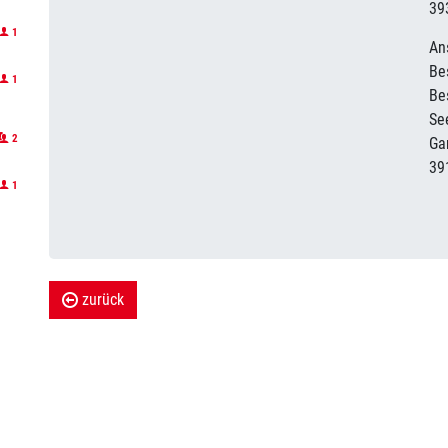
39
1
An
Be
1
Be
Se
2
Ga
39
1
zurück