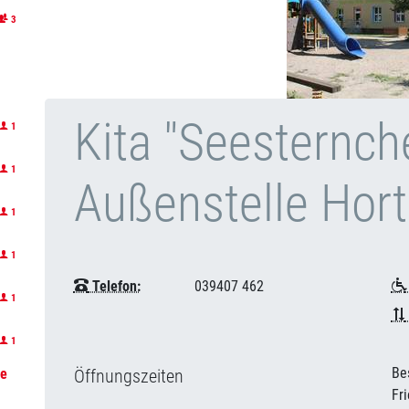
3
Kita "Seesternche
1
1
Außenstelle Hort
1
1
Telefon:
039407 462
1
1
Be
Öffnungszeiten
le
Fr