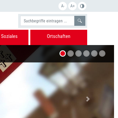
A-
A+
Suchen
 Soziales
Ortschaften
Nächstes Bild