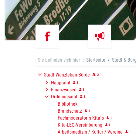
Sie befinden sich hier
Startseite
Stadt & Bür
Stadt Wanzleben-Börde
2
Hauptamt
1
Finanzwesen
1
Ordnungsamt
1
Bibliothek
Brandschutz
1
Fachmoderatorin Kita´s
1
Kita-LEQ-Vereinbarung
1
Arbeitsmedizin / Kultur / Vereine
1