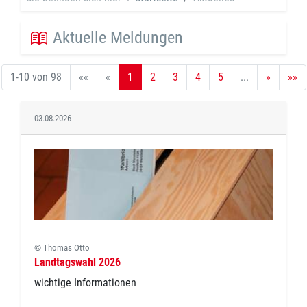
Aktuelle Meldungen
1-10 von 98
««
«
1
2
3
4
5
...
»
»»
03.08.2026
© Thomas Otto
Landtagswahl 2026
wichtige Informationen