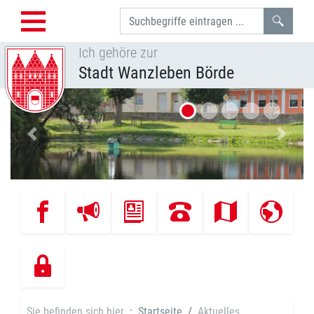
Such
Ich gehöre zur
Stadt Wanzleben Börde
Vorheriges Bild
Nächst
Sie befinden sich hier
Startseite
Aktuelles