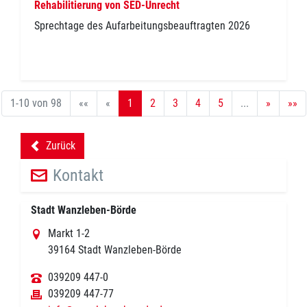
Rehabilitierung von SED-Unrecht
Sprechtage des Aufarbeitungsbeauftragten 2026
1-10 von 98
««
«
1
2
3
4
5
...
»
»»
Zurück
backward
Kontakt
Stadt Wanzleben-Börde
Markt 1-2
39164 Stadt Wanzleben-Börde
039209 447-0
039209 447-77