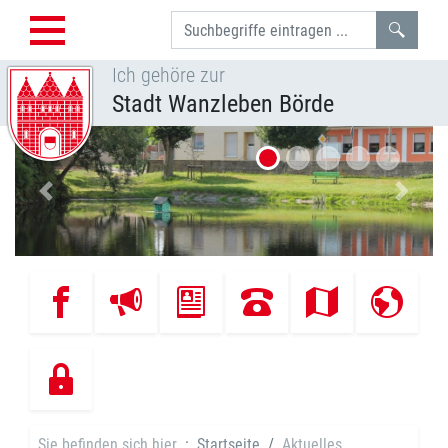
Such
Ich gehöre zur
Stadt Wanzleben Börde
Vorheriges Bild
Nächst
Sie befinden sich hier
Startseite
Aktuelles