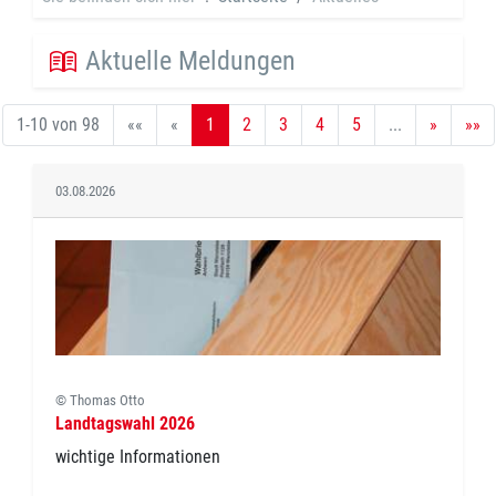
Aktuelle Meldungen
1-10 von 98
««
«
1
2
3
4
5
...
»
»»
03.08.2026
© Thomas Otto
Landtagswahl 2026
wichtige Informationen