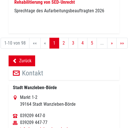
Rehabilitierung von SED-Unrecht
Sprechtage des Aufarbeitungsbeauftragten 2026
1-10 von 98
««
«
1
2
3
4
5
...
»
»»
Zurück
backward
Kontakt
Stadt Wanzleben-Börde
Markt 1-2
39164 Stadt Wanzleben-Börde
039209 447-0
039209 447-77