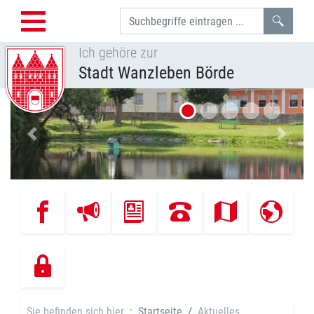
Such
Ich gehöre zur
Stadt Wanzleben Börde
Vorheriges Bild
Nächst
Sie befinden sich hier
Startseite
Aktuelles