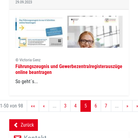
29.09.2023
© Victoria Genz
Führungszeugnis und Gewerbezentralregisterauszüge
online beantragen
So geht´s...
1-50 von 98
««
«
...
3
4
5
6
7
...
»
Zurück
backward