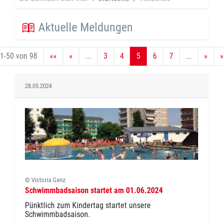
Aktuelle Meldungen
1-50 von 98
««
«
...
3
4
5
6
7
...
»
28.05.2024
© Victoria Genz
Schwimmbadsaison startet am 01.06.2024
Pünktlich zum Kindertag startet unsere
Schwimmbadsaison.