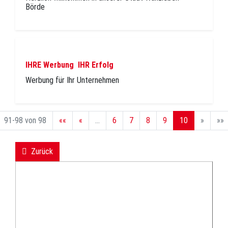
Börde
IHRE Werbung  IHR Erfolg
Werbung für Ihr Unternehmen
91-98 von 98
««
«
...
6
7
8
9
10
»
»»
Zurück
backward