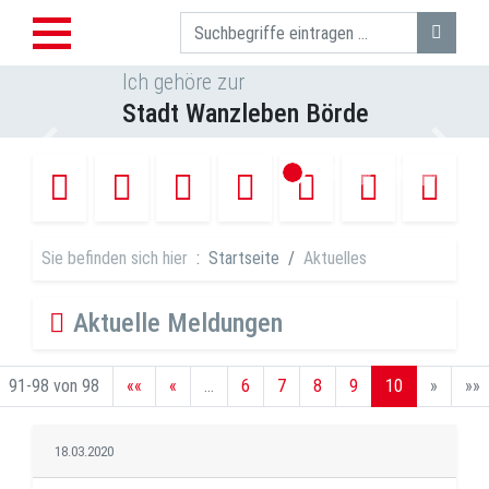
Suche
Ich gehöre zur
Stadt Wanzleben Börde
Vorheriges Bild
Nächst
Sie befinden sich hier
Startseite
Aktuelles
Aktuelle Meldungen
91-98 von 98
««
«
...
6
7
8
9
10
»
»»
18.03.2020